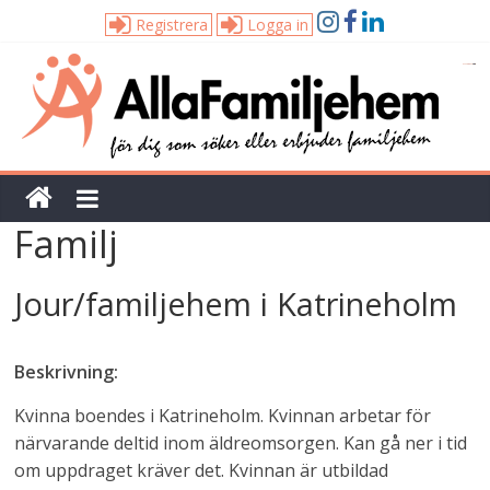
Registrera
Logga in
Alla
Familjehem
Unik
Familj
tjänst
för
dig
Jour/familjehem i Katrineholm
som
söker
Beskrivning:
eller
erbjuder
Kvinna boendes i Katrineholm. Kvinnan arbetar för
familjehem
närvarande deltid inom äldreomsorgen. Kan gå ner i tid
om uppdraget kräver det. Kvinnan är utbildad