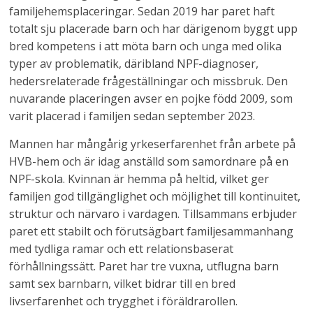
familjehemsplaceringar. Sedan 2019 har paret haft
totalt sju placerade barn och har därigenom byggt upp
bred kompetens i att möta barn och unga med olika
typer av problematik, däribland NPF-diagnoser,
hedersrelaterade frågeställningar och missbruk. Den
nuvarande placeringen avser en pojke född 2009, som
varit placerad i familjen sedan september 2023.
Mannen har mångårig yrkeserfarenhet från arbete på
HVB-hem och är idag anställd som samordnare på en
NPF-skola. Kvinnan är hemma på heltid, vilket ger
familjen god tillgänglighet och möjlighet till kontinuitet,
struktur och närvaro i vardagen. Tillsammans erbjuder
paret ett stabilt och förutsägbart familjesammanhang
med tydliga ramar och ett relationsbaserat
förhållningssätt. Paret har tre vuxna, utflugna barn
samt sex barnbarn, vilket bidrar till en bred
livserfarenhet och trygghet i föräldrarollen.