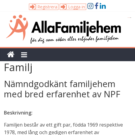
Registrera
Logga in
Alla
Familjehem
Unik
Familj
tjänst
för
dig
Nämndgodkänt familjehem
som
med bred erfarenhet av NPF
söker
eller
erbjuder
Beskrivning:
familjehem
Familjen består av ett gift par, födda 1969 respektive
1978, med lång och gedigen erfarenhet av