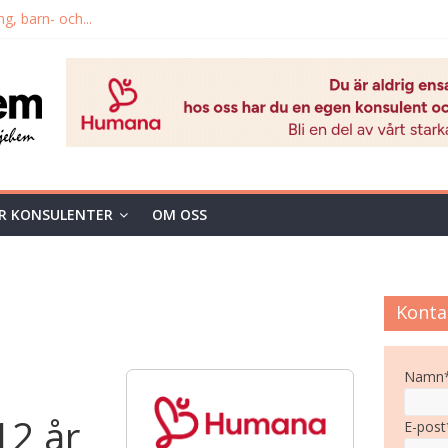
g, barn- och...
andlingsfamilj hos...
kontrakterade jourhem
i Dalarna samt...
j född 2010.
R KONSULENTER
OM OSS
Konta
Namn
12 år
E-post