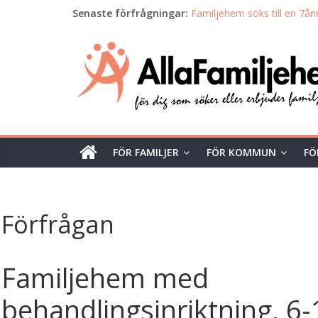
Senaste förfrågningar:
Familjehem söks till en 7årin
Så fungerar det att vara beh
Alla
Karlskrona kommun söker 
Söker jour- och familjehem 
Familjehem sökes till en tje
Familjehem
Unik
tjänst
FÖR FAMILJER
FÖR KOMMUN
FÖ
för
dig
som
söker
Förfrågan
eller
erbjuder
familjehem
Familjehem med
behandlingsinriktning, 6-