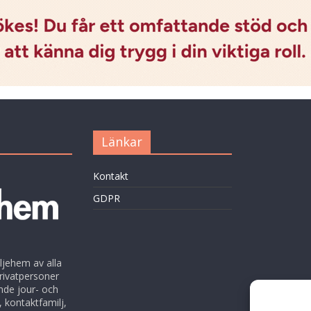
Länkar
Kontakt
GDPR
ljehem av alla
rivatpersoner
nde jour- och
 kontaktfamilj,