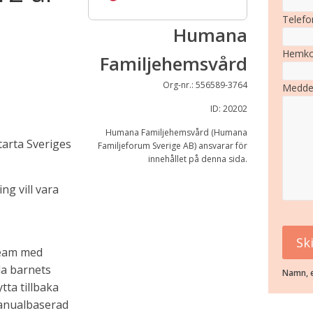
Telefo
Humana
Hemko
Familjehemsvård
Org-nr.: 556589-3764
Medde
ID: 20202
Humana Familjehemsvård (Humana
tarta Sveriges
Familjeforum Sverige AB) ansvarar för
innehållet på denna sida.
ng vill vara
team med
la barnets
Namn, e
tta tillbaka
manualbaserad