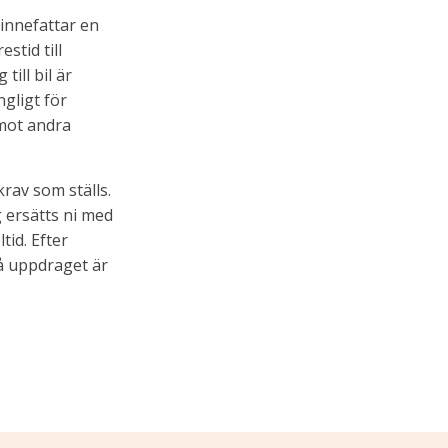
innefattar en
estid till
till bil är
ngligt för
emot andra
krav som ställs.
 ersätts ni med
id. Efter
så uppdraget är