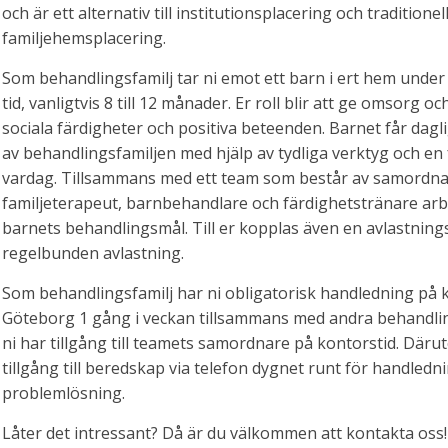
och är ett alternativ till institutionsplacering och traditionel
familjehemsplacering.
Som behandlingsfamilj tar ni emot ett barn i ert hem unde
tid, vanligtvis 8 till 12 månader. Er roll blir att ge omsorg oc
sociala färdigheter och positiva beteenden. Barnet får dagl
av behandlingsfamiljen med hjälp av tydliga verktyg och en
vardag. Tillsammans med ett team som består av samordna
familjeterapeut, barnbehandlare och färdighetstränare arb
barnets behandlingsmål. Till er kopplas även en avlastnings
regelbunden avlastning.
Som behandlingsfamilj har ni obligatorisk handledning på k
Göteborg 1 gång i veckan tillsammans med andra behandlin
ni har tillgång till teamets samordnare på kontorstid. Därut
tillgång till beredskap via telefon dygnet runt för handledn
problemlösning.
Låter det intressant? Då är du välkommen att kontakta oss!