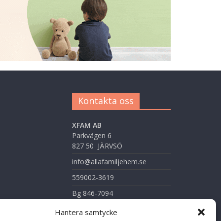
Kontakta oss
XFAM AB
Parkvägen 6
827 50 JÄRVSÖ
info@allafamiljehem.se
559002-3619
Bg 846-7094
Hantera samtycke