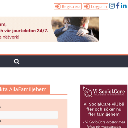
Registrera
Logga in
kta AllaFamiljehem
*
*