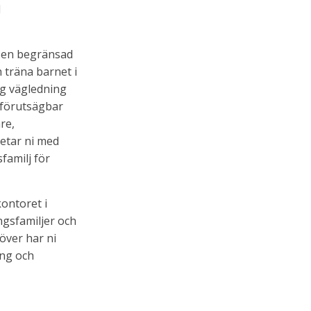
l
r en begränsad
h träna barnet i
ig vägledning
 förutsägbar
re,
etar ni med
familj för
ontoret i
gsfamiljer och
över har ni
ing och