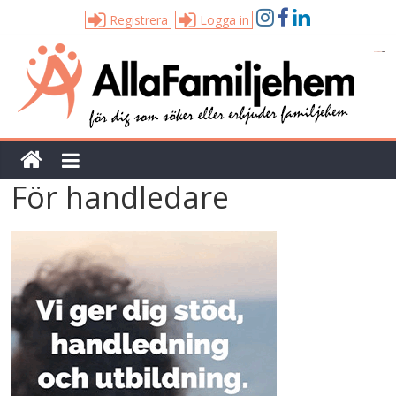
Registrera
Logga in
Alla
Familjehem
Unik
För handledare
tjänst
för
dig
som
söker
eller
erbjuder
familjehem