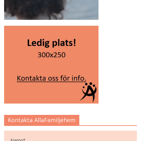
Kontakta AllaFamiljehem
Namn*