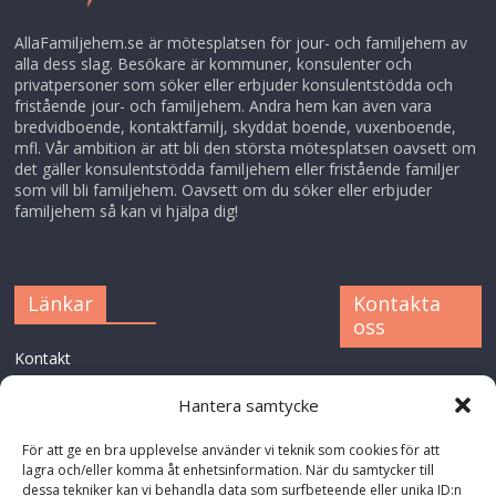
AllaFamiljehem.se är mötesplatsen för jour- och familjehem av
alla dess slag. Besökare är kommuner, konsulenter och
privatpersoner som söker eller erbjuder konsulentstödda och
fristående jour- och familjehem. Andra hem kan även vara
bredvidboende, kontaktfamilj, skyddat boende, vuxenboende,
mfl. Vår ambition är att bli den största mötesplatsen oavsett om
det gäller konsulentstödda familjehem eller fristående familjer
som vill bli familjehem. Oavsett om du söker eller erbjuder
familjehem så kan vi hjälpa dig!
Länkar
Kontakta
oss
Kontakt
XFAM AB
GDPR
Hantera samtycke
Parkvägen 6
827 50 JÄRVSÖ
För att ge en bra upplevelse använder vi teknik som cookies för att
info@allafamiljehe
lagra och/eller komma åt enhetsinformation. När du samtycker till
m.se
dessa tekniker kan vi behandla data som surfbeteende eller unika ID:n