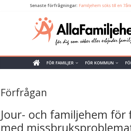
Senaste förfrågningar:
Familjehem söks till en 7åri
Familjehem sökes till 11-år
Alla
JOURHEM /FAMILJEHEM
Fler jour- & familjehem sökes
Jourhem och familjehem söke
Familjehem
Unik
tjänst
FÖR FAMILJER
FÖR KOMMUN
FÖ
för
dig
som
söker
Förfrågan
eller
erbjuder
familjehem
Jour- och familjehem för f
med missbruksproblemat