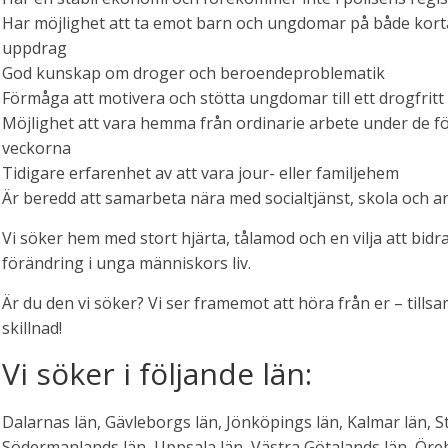
Har möjlighet att ta emot barn och ungdomar på både kort
uppdrag
God kunskap om droger och beroendeproblematik
Förmåga att motivera och stötta ungdomar till ett drogfritt 
Möjlighet att vara hemma från ordinarie arbete under de fö
veckorna
Tidigare erfarenhet av att vara jour- eller familjehem
Är beredd att samarbeta nära med socialtjänst, skola och a
Vi söker hem med stort hjärta, tålamod och en vilja att bidra 
förändring i unga människors liv.
Är du den vi söker? Vi ser framemot att höra från er – tills
skillnad!
Vi söker i följande län:
Dalarnas län, Gävleborgs län, Jönköpings län, Kalmar län, S
Södermanlands län, Uppsala län, Västra Götalands län, Öreb