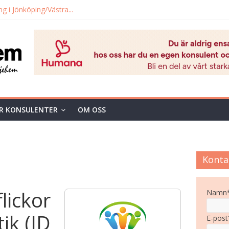
ng i Jönköping/Västra...
ig pojke
 till barn...
s till pojke f.2019
R KONSULENTER
OM OSS
Konta
lickor
Namn
ik (ID
E-post