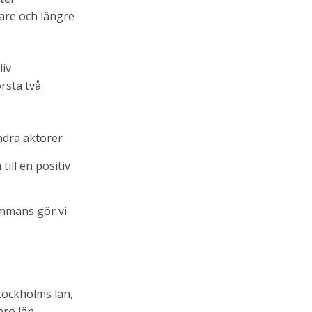
are och längre
liv
rsta två
ndra aktörer
till en positiv
ammans gör vi
tockholms län,
ro län,