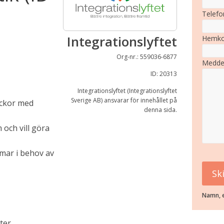
Telefo
Integrationslyftet
Hemko
Org-nr.: 559036-6877
Medde
ID: 20313
Integrationslyftet (Integrationslyftet
Sverige AB) ansvarar för innehållet på
ickor med
denna sida.
och vill göra
omar i behov av
Namn, e
ter