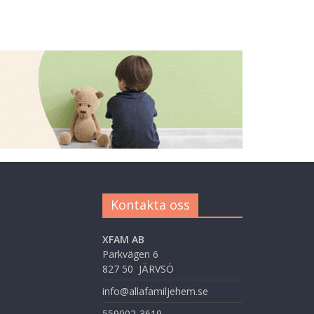
Kontakta oss
XFAM AB
Parkvägen 6
827 50 JÄRVSÖ
info@allafamiljehem.se
559002-3619