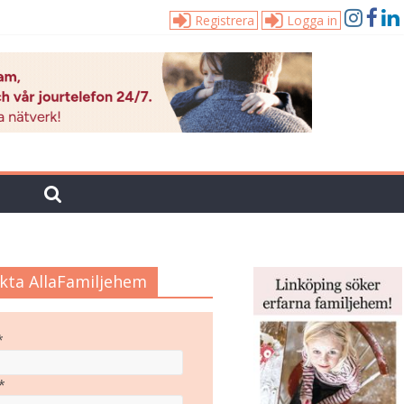
Registrera
Logga in
kta AllaFamiljehem
*
*