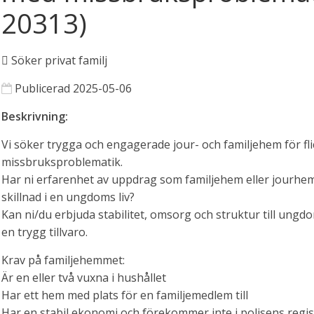
20313)
Söker privat familj
Publicerad 2025-05-06
Beskrivning:
Vi söker trygga och engagerade jour- och familjehem för fl
missbruksproblematik.
Har ni erfarenhet av uppdrag som familjehem eller jourhem 
skillnad i en ungdoms liv?
Kan ni/du erbjuda stabilitet, omsorg och struktur till ungd
en trygg tillvaro.
Krav på familjehemmet:
Är en eller två vuxna i hushållet
Har ett hem med plats för en familjemedlem till
Har en stabil ekonomi och förekommer inte i polisens regis