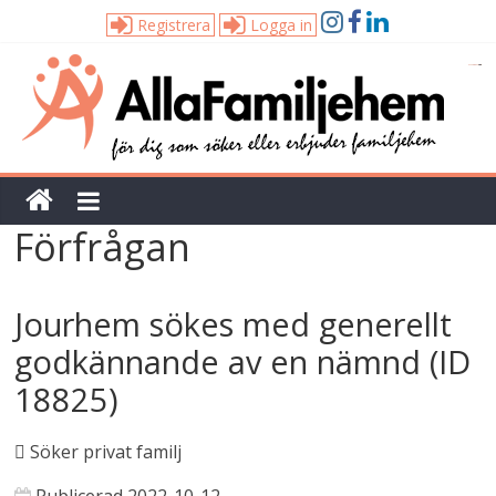
Registrera
Logga in
Alla
Familjehem
Unik
Förfrågan
tjänst
för
dig
Jourhem sökes med generellt
som
söker
godkännande av en nämnd (ID
eller
18825)
erbjuder
familjehem
Söker privat familj