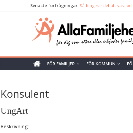
Senaste förfrågningar:
Så fungerar det att vara beh
Karlskrona kommun söker 
Alla
Söker jour- och familjehem 
Askersunds kommun söker 
Familjehem söks till en 7årin
Familjehem
Unik
tjänst
FÖR FAMILJER
FÖR KOMMUN
FÖ
för
dig
som
söker
Konsulent
eller
erbjuder
UngArt
familjehem
Beskrivning: