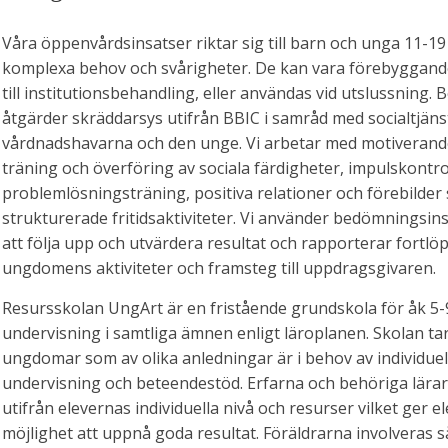
Våra öppenvårdsinsatser riktar sig till barn och unga 11-1
komplexa behov och svårigheter. De kan vara förebyggande,
till institutionsbehandling, eller användas vid utslussning.
åtgärder skräddarsys utifrån BBIC i samråd med socialtjäns
vårdnadshavarna och den unge. Vi arbetar med motiverand
träning och överföring av sociala färdigheter, impulskontro
problemlösningsträning, positiva relationer och förebilder
strukturerade fritidsaktiviteter. Vi använder bedömningsin
att följa upp och utvärdera resultat och rapporterar fortl
ungdomens aktiviteter och framsteg till uppdragsgivaren.
Resursskolan UngArt är en fristående grundskola för åk 5
undervisning i samtliga ämnen enligt läroplanen. Skolan t
ungdomar som av olika anledningar är i behov av individue
undervisning och beteendestöd. Erfarna och behöriga lära
utifrån elevernas individuella nivå och resurser vilket ger e
möjlighet att uppnå goda resultat. Föräldrarna involveras 