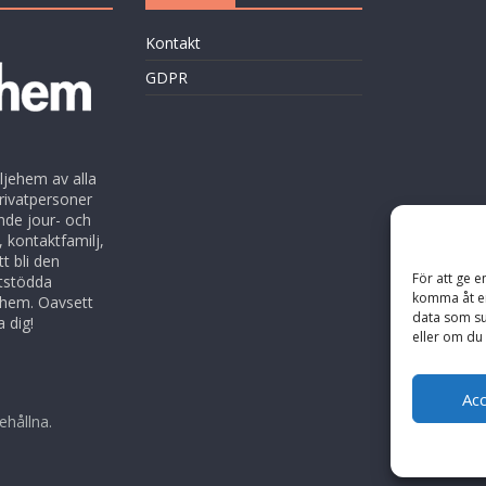
Kontakt
GDPR
ljehem av alla
rivatpersoner
nde jour- och
 kontaktfamilj,
t bli den
För att ge e
ntstödda
komma åt en
jehem. Oavsett
data som su
 dig!
eller om du 
Ac
behållna.