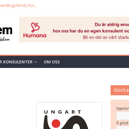
andlingsfamilj hos...
kontrakterade jourhem
i Dalarna samt...
familjehem!
g, barn- och...
R KONSULENTER
OM OSS
Konta
Namn
E-post