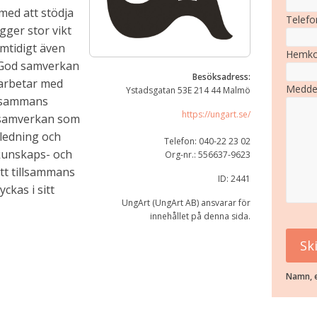
ed att stödja
Telefo
gger stor vikt
amtidigt även
Hemko
. God samverkan
Besöksadress:
i arbetar med
Medde
Ystadsgatan 53E 214 44 Malmö
llsammans
https://ungart.se/
 samverkan som
ledning och
Telefon: 040-22 23 02
kunskaps- och
Org-nr.: 556637-9623
tt tillsammans
ID: 2441
ckas i sitt
UngArt (UngArt AB) ansvarar för
innehållet på denna sida.
Namn, e