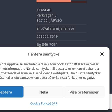
XFAM AB
Parkvägen 6
827 50 JÄRVSÖ
info@allafamiljehem.se
559002-3619
Bg 846-7094
Hantera samtycke
n bra upplevelse använder vi teknik som cookies för att lagra och/eller
hetsinformation. När du samtycker till dessa tekniker kan vi behandla
rfbeteende eller unika ID:n på denna webbplats. Om du inte samtycker
återkallar ditt samtycke kan detta påverka vissa funktioner negativt.
ceptera
Neka
Visa preferenser
Cookie Policy
GDPR