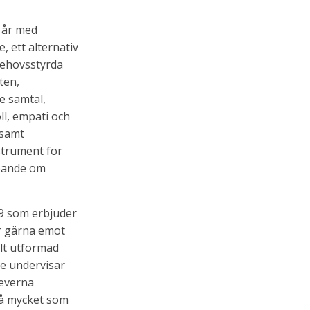
9 år med
 ett alternativ
 Behovsstyrda
ten,
e samtal,
ll, empati och
 samt
strument för
öpande om
-9 som erbjuder
ar gärna emot
llt utformad
re undervisar
leverna
så mycket som