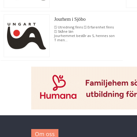
Jourhem i Sjöbo
Utredning finns
Erfarenhet finns
Skåne län
Jourhemmet består av S, hennes son
T men...
Om oss