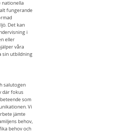
e nationella
cialt fungerande
formad
ljö. Det kan
ndervisning i
n eller
jälper våra
 sin utbildning
h salutogen
v där fokus
s beteende som
unikationen. Vi
rbete jämte
amiljens behov,
fika behov och