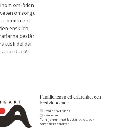
d inom områden
veten omsorg),
nd commitment
den enskilda
räffarna består
aktisk del där
 varandra. Vi
Familjehem med erfarenhet och
bredvidboende
Erfarenhet finns
Skåne län
Familjehemmet består av ett par
samt deras dotter....