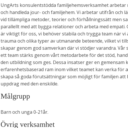
UngArts konsulentstödda familjehemsverksamhet arbetar m
och handleda jour- och familjehem. Vi arbetar utifrån och lä
vid tillämpliga metoder, teorier och förhållningssätt men s
parallellt med att bygga relationer och arbeta med empati
är viktigt för oss, vi behöver stabila och trygga team när v
trauma och olika typer av utmanande beteende, vilket vi ti
skapar genom god samverkan där vi stödjer varandra. Vår
ett team stärks genom vårt metodarbete för det stöd, hand
den utbildning som ges. Dessa insatser ger en gemensam 
erfarenhetsbaserad ram inom vilket teamet kan verka för a
skapa så goda förutsättningar som möjligt för familjen att ly
uppdrag med den enskilde.
Målgrupp
Barn och unga 0-21år.
Övrig verksamhet