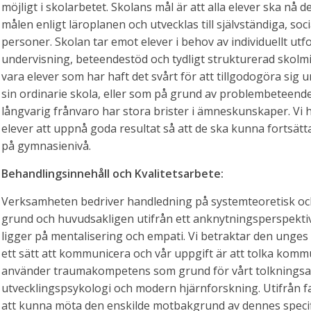
möjligt i skolarbetet. Skolans mål är att alla elever ska nå d
målen enligt läroplanen och utvecklas till självständiga, so
personer. Skolan tar emot elever i behov av individuellt ut
undervisning, beteendestöd och tydligt strukturerad skolmi
vara elever som har haft det svårt för att tillgodogöra sig u
sin ordinarie skola, eller som på grund av problembeteende
långvarig frånvaro har stora brister i ämneskunskaper. Vi h
elever att uppnå goda resultat så att de ska kunna fortsätta
på gymnasienivå.
Behandlingsinnehåll och Kvalitetsarbete:
Verksamheten bedriver handledning på systemteoretisk oc
grund och huvudsakligen utifrån ett anknytningsperspekti
ligger på mentalisering och empati. Vi betraktar den unge
ett sätt att kommunicera och vår uppgift är att tolka komm
använder traumakompetens som grund för vårt tolkningsa
utvecklingspsykologi och modern hjärnforskning. Utifrån f
att kunna möta den enskilde motbakgrund av dennes speci