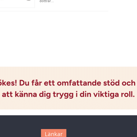
döttrar...
Länkar